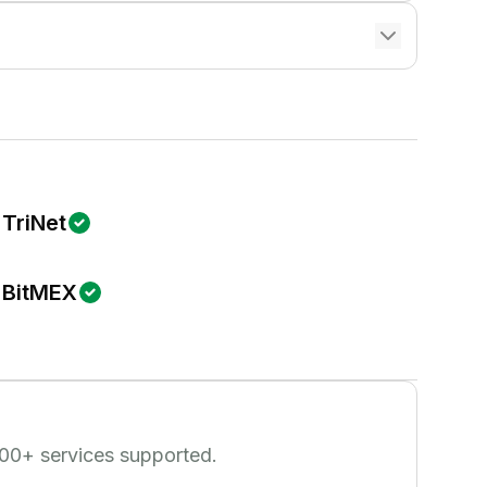
TriNet
BitMEX
00
+ services supported.