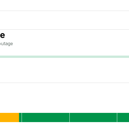
de
utage