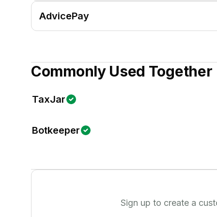
AdvicePay
Commonly Used Together
TaxJar
Botkeeper
Sign up to create a cus