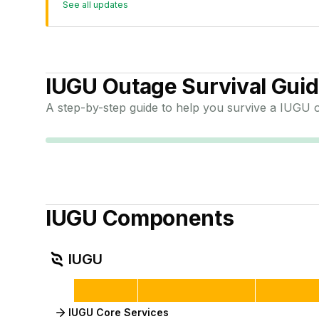
See all updates
IUGU
Outage Survival Gui
A step-by-step guide to help you survive a
IUGU
o
IUGU
Components
IUGU
IUGU Core Services