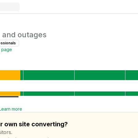
 and outages
essional
s
s page
Learn more
ur own site converting?
itors.