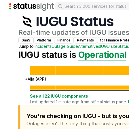
IUGU
Status
Real-time updates of
IUGU
issues
SaaS
Platform
Finance
Payments
for
Finance Prof
Jump to:
Incidents
Outage Guide
Alternatives
IUGU
site
Statu
IUGU
status is
Operational
Alia (APP)
See all
22
IUGU
components
Last updated 1 minute ago from official status page.
You're checking on IUGU - but is yo
Outages aren't the only thing that costs you vis